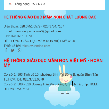
Tổng cộng: 25566303
HỆ THỐNG GIÁO DỤC MẦM NON CHẤT LƯỢNG CAO
Điện thoại: 028.3751.0579 - 028.3754.7167
Email: mamnonquocte.vn79@gmail.com
Fax: 028.3751.0579
HỆ THỐNG GIÁO DỤC MẦM NON VIỆT MỸ © 2016
Thiết kế bởi
thietkevuondao.com
HỆ THỐNG GIÁO DỤC MẦM NON VIỆT MỸ - HOÀN
MỸ
Cơ sở 1: 893 Tỉnh Lộ 10, phường Bình Trị Đông B, quận Bình Tân –
Tp.HCM. ĐT: 028.3751.0579
Cơ sở 2: 508 - 510 Đường Trần Văn Giàu, Q. Bình Tân, Tp. HCM.
ĐT:028.3754.7167
: .
...: .
: .