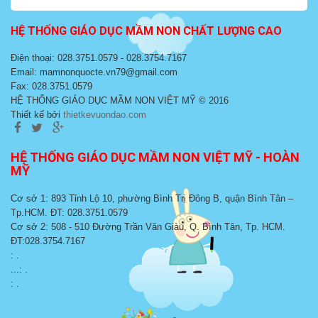
HỆ THỐNG GIÁO DỤC MẦM NON CHẤT LƯỢNG CAO
Điện thoại: 028.3751.0579 - 028.3754.7167
Email: mamnonquocte.vn79@gmail.com
Fax: 028.3751.0579
HỆ THỐNG GIÁO DỤC MẦM NON VIỆT MỸ © 2016
Thiết kế bởi
thietkevuondao.com
HỆ THỐNG GIÁO DỤC MẦM NON VIỆT MỸ - HOÀN
MỸ
Cơ sở 1: 893 Tỉnh Lộ 10, phường Bình Trị Đông B, quận Bình Tân –
Tp.HCM. ĐT: 028.3751.0579
Cơ sở 2: 508 - 510 Đường Trần Văn Giàu, Q. Bình Tân, Tp. HCM.
ĐT:028.3754.7167
: .
...: .
: .