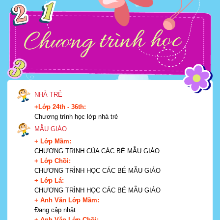
NHÀ TRẺ
+Lớp 24th - 36th:
Chương trình học lớp nhà trẻ
MẪU GIÁO
+ Lớp Mầm:
CHƯƠNG TRINH CỦA CÁC BÉ MẪU GIÁO
+ Lớp Chồi:
CHƯƠNG TRÌNH HỌC CÁC BÉ MẪU GIÁO
+ Lớp Lá:
CHƯƠNG TRÌNH HỌC CÁC BÉ MẪU GIÁO
+ Anh Văn Lớp Mầm:
Đang cập nhật
+ Anh Văn Lớp Chồi: