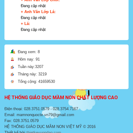
Đang cập nhật
+ Anh Văn Lớp Lá:
Đang cập nhật
+ Lá:
Đang cập nhật
Đang xem: 8
Hôm nay: 91
Tuần này:3207
Tháng này: 3219
Tổng cộng: 41659530
HỆ THỐNG GIÁO DỤC MẦM NON CHẤT LƯỢNG CAO
Điện thoại: 028.3751.0579 - 028.3754.7167
Email: mamnonquocte.vn79@gmail.com
Fax: 028.3751.0579
HỆ THỐNG GIÁO DỤC MẦM NON VIỆT MỸ © 2016
Thiết kế bởi
thietkevuondao.com